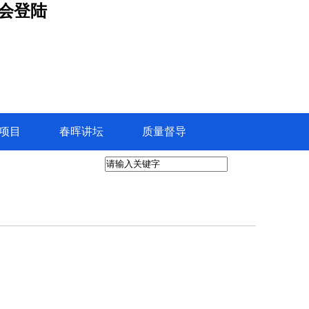
游会登陆
项目
春晖讲坛
质量督导