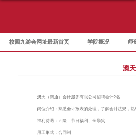
校园九游会网址最新首页
学院概况
师
澳天
澳天（南通）会计服务有限公司招聘会计2名
岗位介绍：熟悉会计报表的处理，了解会计法规，熟练
福利待遇：五险、节日福利、全勤奖
用工形式：合同制