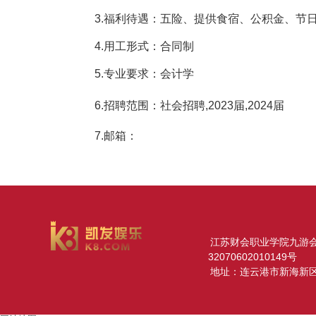
3.
福利待遇
：
五险、提供食宿、公积金、节
4.
用工形式
：
合同制
5.
专业要求
：
会计学
6.
招聘范围
：
社会招聘
,2023届,2024届
7.邮箱：
江苏财会职业学院九游会网址
32070602010149号
地址：连云港市新海新区春