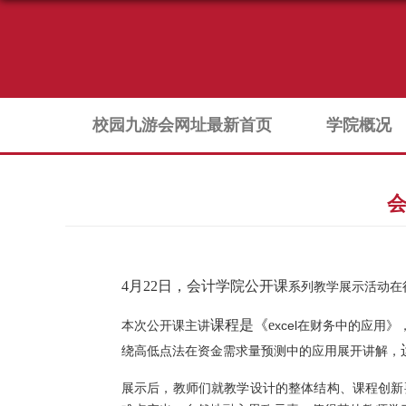
校园九游会网址最新首页
学院概况
会
4
月
22
日，会计学院公开课
系列教学展示
活动
在
课程是《
e
本次公开课
主讲
xcel
在财务中的应用》
绕高低点法在资金需求量预测中的应用展开讲解，
展示后
，
教师们就教学设计的整体结构、课程创新