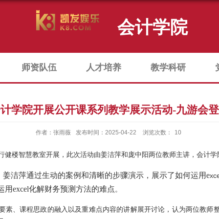
会计学院
师资队伍
人才培养
教学科研
计学院开展公开课系列教学展示活动-九游会
作者：张雨薇
发布时间：2025-04-22
浏览次数：
10
行健楼智慧教室开展
，此次活动由
姜洁萍和庞中阳两位教师
主讲，会计学
姜洁萍通过生动的案例和清晰的步骤演示，展示了如何运用
e
，
xce
运用
excel
化解财务预测方法的难点
。
要素、课程思政的融入
以及重难点内容
的讲解展开讨论
，认为
两位教师