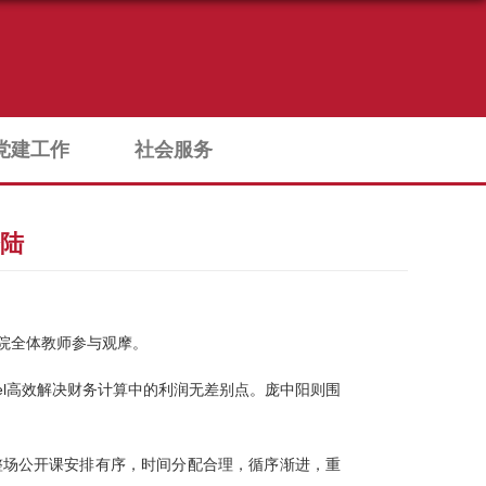
党建工作
社会服务
登陆
院全体教师参与观摩。
l
高效解决财务计算中的
利润无差别点
。庞中阳则围
整场公开课安排有序，时间分配合理，循序渐进，重