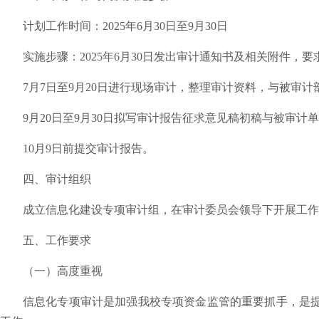
计划工作时间：
2025
年
6
月
30
日至
9
月
30
日
实施步骤：
2025
年
6
月
30
日发出审计通知书及相关附件，要
7
月
7
日至
9
月
20
日进行现场审计，整理审计资料，与被审计
9
月
20
日至
9
月
30
日拟写审计报告征求意见稿初稿与被审计单
10
月
9
日前提交审计报告。
四、审计组织
成立信息化建设专项审计组，在审计委员会领导下开展工作
五、工作要求
（一）高度重视
信息化专项审计是加强我校专项资金监管的重要抓手，是