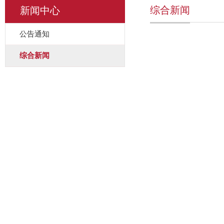
综合新闻
新闻中心
公告通知
综合新闻