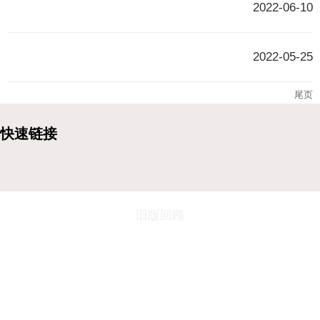
2022-06-10
2022-05-25
尾页
旧版回顾
地址：连云港市海州区春晖路8号 邮政编码：222061
电话：0518-85899702（校办）/85471566（招生）
电子邮件：
jsckxcb@163.com