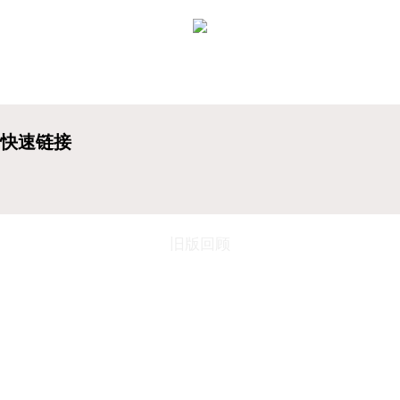
旧版回顾
地址：连云港市海州区春晖路8号 邮政编码：222061
电话：0518-85899702（校办）/85471566（招生）
师德师风监督电话： 0518-85899662
电子邮件：
jsckxcb@163.com