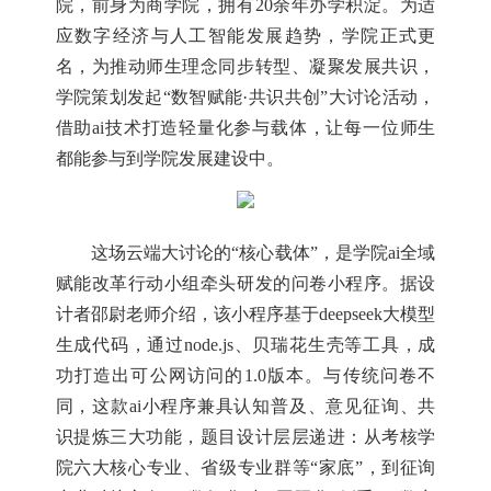
院，前身为商学院，拥有
20余年办学积淀。为适
应数字经济与人工智能发展趋势，学院正式更
名，为推动师生理念同步转型、凝聚发展共识，
学院策划发起“数智赋能·共识共创”大讨论活动，
借助ai技术打造轻量化参与载体，让每一位师生
都能参与到学院发展建设中。
这场云端大讨论的
“核心载体”，是学院ai全域
赋能改革行动小组牵头研发的问卷小程序。据设
计者邵尉老师介绍，该小程序基于deepseek大模型
生成代码，通过node.js、贝瑞花生壳等工具，成
功打造出可公网访问的1.0版本。与传统问卷不
同，这款ai小程序兼具认知普及、意见征询、共
识提炼三大功能，题目设计层层递进：从考核学
院六大核心专业、省级专业群等“家底”，到征询