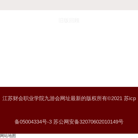
旧版回顾
地址：连云港市海州区春晖路8号 邮政编码：222061
电话：0518-85899702（校办）/85471566（招生）
师德师风监督电话： 0518-85899662
电子邮件：
jsckxcb@163.com
江苏财会职业学院九游会网址最新的版权所有©2021 苏icp
备05004334号-3 苏公网安备32070602010149号
网站地图