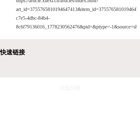
https://article.xuexi.cn/articles/index.html?
art_id=3755765810194647413&item_id=37557658101946474
c7e5-4dbc-84b4-
8c6f79136016_1778230562476&pid=&ptype=-1&source=shar
旧版回顾
地址：连云港市海州区春晖路8号 邮政编码：222061
电话：0518-85899702（校办）/85471566（招生）
师德师风监督电话： 0518-85899662
电子邮件：
jsckxcb@163.com