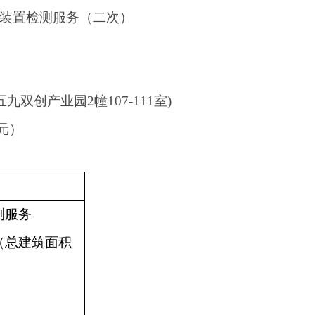
装置检测服务（二次）
五九双创产业园
2
幢
107-111
室
)
元）
测服务
（总建筑面积