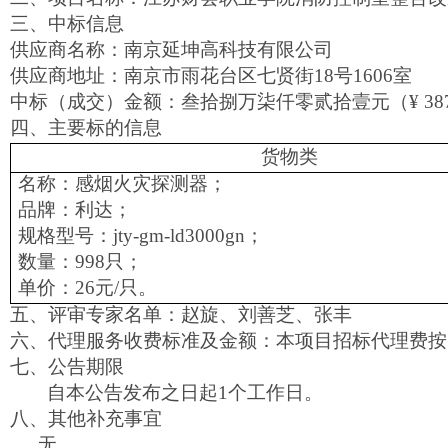
三、中标信息
供应商名称：南京延坤高科技有限公司
供应商地址：南京市雨花台区七贤街
18
号
1606
室
中标（成交）金额：叁拾捌万柒仟零贰拾壹元（
¥ 38
四、
主要标的信息
货物类
名称：感烟火灾探测器；
品牌：利达；
规格型号：
jty-gm-ld3000gn
；
数量：
998
只；
单价：
26
元
/
只。
五、评审专家名单：
赵旋、刘善芝、张丰
六、代理服务收费标准及金额：
本项目招标代理费按
七、公告期限
自本公告发布之日起
1
个工作日。
八、其他补充事宜
无