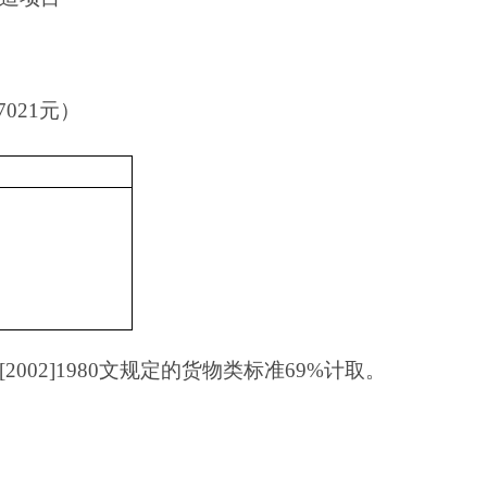
7021
元）
[2002]1980
文规定的货物类标准
69%
计取。