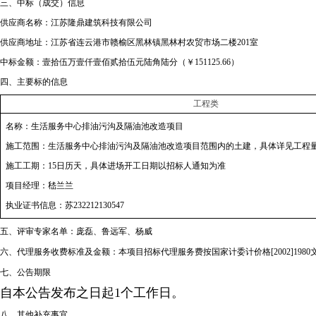
三、中标（成交）信息
供应商名称：江苏隆鼎建筑科技有限公司
供应商地址：江苏省连云港市赣榆区黑林镇黑林村农贸市场二楼201室
中标金额：壹拾伍万壹仟壹佰贰拾伍元陆角陆分（￥151125.66）
四、主要标的信息
工程类
名称：生活服务中心排油污沟及隔油池改造项目
施工范围：生活服务中心排油污沟及隔油池改造项目范围内的土建，具体详见工程
施工工期：15日历天，具体进场开工日期以招标人通知为准
项目经理：嵇兰兰
执业证书信息：苏232212130547
五、评审专家名单：庞磊、鲁远军、杨威
六、代理服务收费标准及金额：本项目招标代理服务费按国家计委计价格[2002]1980
七、公告期限
自本公告发布之日起1个工作日。
八、其他补充事宜