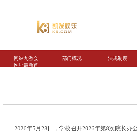
网站九游会
部门概况
法规制度
网址最新首
页
2026
年
5
月
28
日，学校召开
2026
年第
8
次院长办