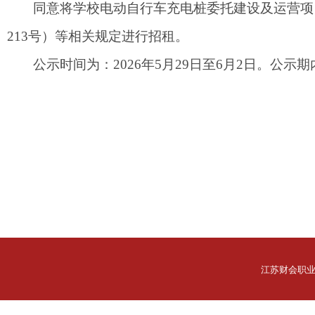
同意将学校电动自行车充电桩委托建设及运营项
213
号）等相关规定进行招租。
公示时间为：
2026
年
5
月
29
日至
6
月
2
日。公示期
江苏财会职业学院