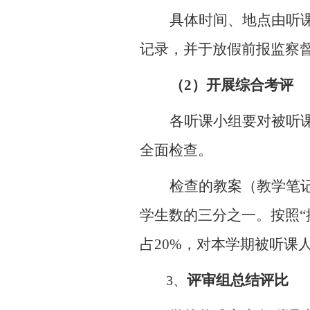
具体时间、地点由听
记录，并于放假前报监察
（
2
）
开展综合考评
各听课小组要对被听
全面检查。
检查的教案（教学笔
学生数的三分之一。按照“
占
20%
，对本学期被听课
评审组总结评比
3
、