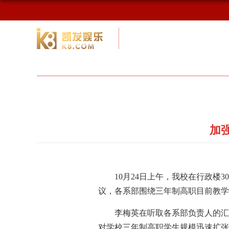
校友网
九游会网址最新首页
校友会
加
10
月
24
日
上午，我校在行政楼
30
议，各系部围绕三年制高职目前教学
李梅英在听取各系部负责人的汇
对学校三年制高职学生规模迅速扩张