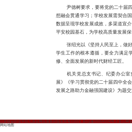
尹德树要求，要将党的二十届
想融会贯通学习；学校发展需契合国
数据呈现学校发展成效，多渠道宣介
平安校园基石，为学校高质量发展保
张绍光以《坚持人民至上，做
学生工作的根本遵循，要全力满足
修、全面发展的新时代财经工匠。
机关党总支书记、纪委办公室
展》《学习贯彻党的二十届四中全会
发展之路助力金融强国建设》
为题
交
江苏财会职业学院九游会网址最新的版权所有©2021 苏icp备05004334号-3 苏公网安备3
网站地图