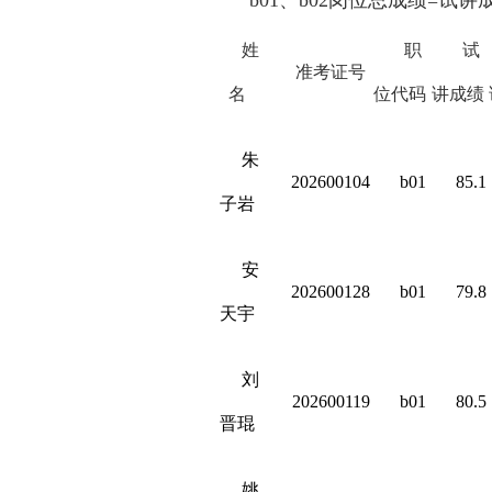
b01
、
b02
岗位总成绩
=
试讲
姓
职
试
准考证号
名
位代码
讲成绩
朱
202600104
b01
85.1
子岩
安
202600128
b01
79.8
天宇
刘
202600119
b01
80.5
晋琨
姚