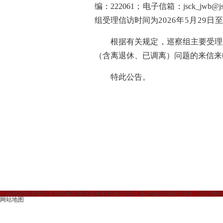
编：
222061
；电子信箱：
jsck_jwb@js
组受理信访时间为
2026
年
5
月
29
日
根据有关规定，巡察组主要受理
（含离退休、已调离）问题的来信来
特此公告。
江苏财会职业学院九游会网址最新的版权所有©2021 苏icp备05004334号-3 苏公网安备3
网站地图