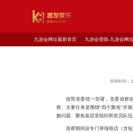
九游会网址最新首页
九游会登陆-九游会网
发稿时间：202
按照党委统一部署，
党委
巡察
察。主要任务是围绕
“四个聚焦”开
败问题、聚焦基层党组织和党员队伍
巡察期间设专门举报电话（含短