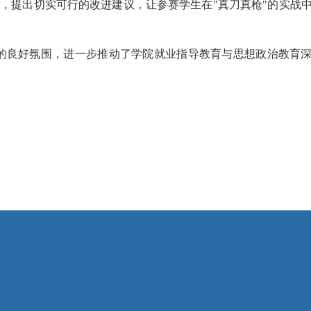
评，提出切实可行的改进建议，让参赛学生在
"
真刀真枪
"
的实战
的良好氛围，进一步推动了学院就业指导教育与思想政治教育