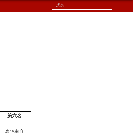
校友捐赠
印象校园
第六名
高
15
电商