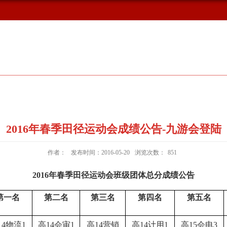
概况
新闻动态
校友风采
2016年春季田径运动会成绩公告-九游会登陆
作者：
发布时间：2016-05-20
浏览次数：
851
2016
年春季田径运动会班级团体总分成绩公告
第一名
第二名
第三名
第四名
第五名
14
物流
1
高
14
会审
1
高
14
营销
高
14
计用
1
高
15
会电
3