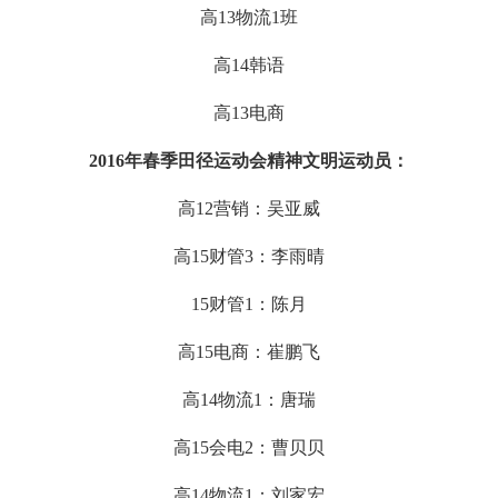
高
13物流
1班
高
14韩语
高
13电商
2016
年春季田径运动会精神文明运动员：
高
12营销：吴亚威
高
15财管
3：李雨晴
15财管
1：陈月
高
15电商：崔鹏飞
高
14物流
1：唐瑞
高
15会电
2：曹贝贝
高
14物流
1：刘家宏