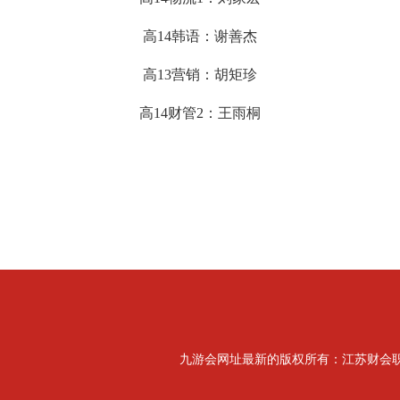
高
14韩语：谢善杰
高
13营销：胡矩珍
高
14财管
2：王雨桐
九游会网址最新的版权所有：江苏财会职业学院