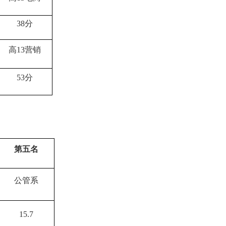
38
分
高
13
营销
53
分
第五名
公管系
15.7