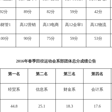
92
分
89
分
82
分
59
分
42
分
5
财管
1
高
12
营销
高
13
电商
高
12
会审
1
高
12
物流
100
分
90
分
75
分
59
分
53
分
2016
年春季田径运动会系部团体总分成绩公告
第一名
第二名
第三名
第四名
经贸系
信息系
财金系
会计系
44.8
25.1
18.3
17.6