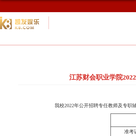
校友网
九游会网址最新首页
校友会概况
江苏财会职业学院20
我校2022年公开招聘专任教师及专职
准考