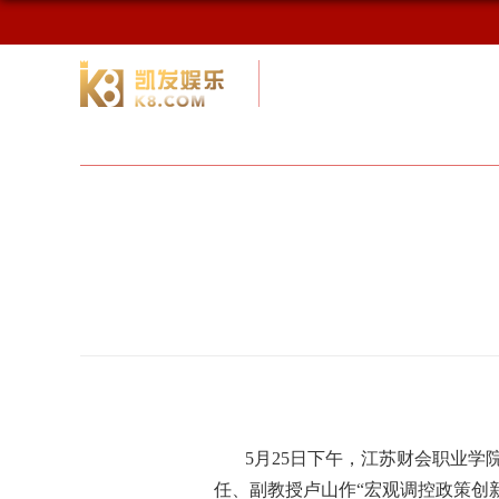
校友网
九游会网址最新首页
校友会
5月
25日下午，江苏财会职业
任、副教授卢山作
“宏观调控政策创