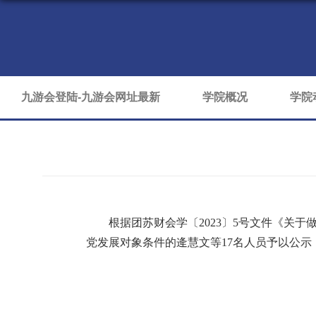
九游会登陆-九游会网址最新
学院概况
学院
根据团苏财会学〔
2023
〕
5
号文件《关于
党发展对象条件的逄慧文等
17
名人员予以公示