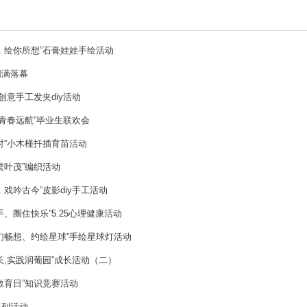
，绘你所想”石膏娃娃手绘活动
圆满落幕
创意手工发夹diy活动
 青春远航”毕业生联欢会
时”小木槿扦插育苗活动
繁叶茂”编织活动
戏吟古今”皮影diy手工活动
、圈住快乐”5.25心理健康活动
幻畅想、约绘星球”手绘星球灯活动
长,实践润葡园”成长活动（二）
教育日”知识竞赛活动
系列活动