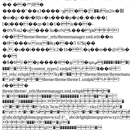
�� ��?*|fl�
�����"��a3����>g��]��dm2ivֵ�褽
�m�g<��r�8[kv�x����p�sj�,��z��]
[�j�����qv�1�1�iu���-
�ߟ0%m2�oj���3u�o%ҍ���pk!
ѐ��'theme/theme/_rels/thememanager.xml.rels��m
�0���wooӻ�&݈э���5 6?$q��
�,.�a��i����c2�1h�:�q��m��@rn��;d
��|
�$�b{��p����8�g/]�qasم(����#��l�[������pk-!
����[content_types].xmlpk-!�֧��6
_rels/.relspk-!ky���theme/theme/themema
�m�q�theme/theme/theme1.xmlpk-!
ѐ��'�
theme/theme/_rels/thememanager.xml.relspk]�
����������������� ��*�
����� 8����� �
v���tyh]x`bcnc <yku}p�
�n~��4j��@���&jd��6t>
@abcdefghijklmnopqrstuvwxz[\]^_`abcdefghijlmnopqrstvwxyz{|
!���!����@�
 @���������